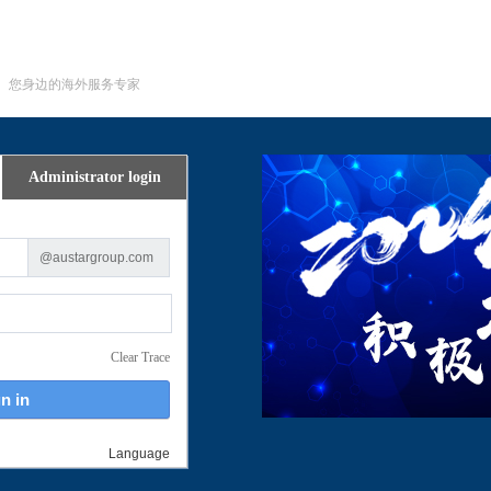
您身边的海外服务专家
Administrator login
@austargroup.com
Clear Trace
Language