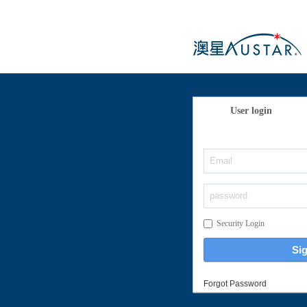
User login
Security Login
Forgot Password